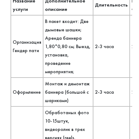
Название
Дополнительное
Ко
Длительность
услуги
описание
че
В пакет входит: Две
дымовые шашки;
Аренда баннера
Организация
1,80*0,80 см; Выезд,
2-3 часа
2 ч
Гендер пати
установка,
проведение
мероприятия;
Монтаж и демонтаж
Оформление
баннера (большой с
2-3 часа
2 ч
шариками)
Обработаных фото
10-15штук,
видеоролик в трех
версиях (reels,