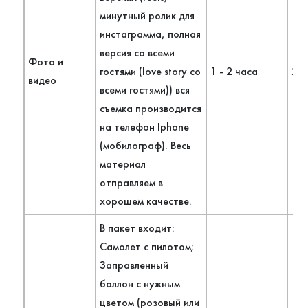
минутный ролик для
инстаграмма, полная
версия со всеми
Фото и
гостями (love story со
1 - 2 часа
2 ч
видео
всеми гостями)) вся
съемка производится
на телефон Iphone
(мобилограф). Весь
материал
отправляем в
хорошем качестве.
В пакет входит:
Самолет с пилотом;
Заправленный
баллон с нужным
цветом (розовый или