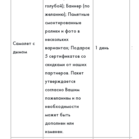
голубой); Баннер (по
желанию); Памятные
смонтированные
ролики и фото в
нескольких
Самолет с
вариантах; Подарок
1 день
2 ч
дымом
5 сертификатов со
скидками от наших
партнеров. Пакет
утверждается
согласно Вашим
пожеланиям и по
необходимости
может быть
дополнен или
изменен.